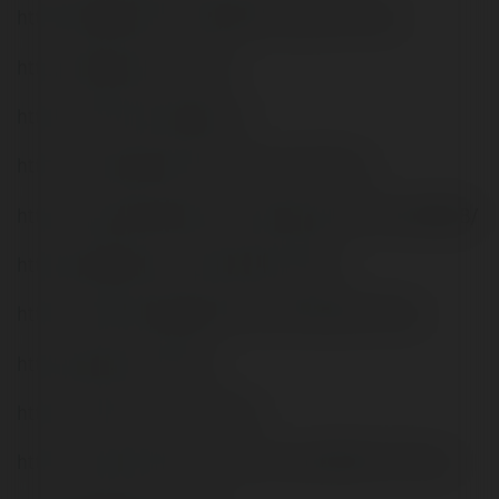
https://bitspower.com/support/user/vb77love
https://c8ke.me/vb77love
https://vb77love.notepin.co/
https://mecabricks.com/en/user/vb77love
https://www.titantalk.com/members/vb77love.410608/
https://petitlyrics.com/profile/vb77love
https://www.investagrams.com/Profile/vb77love
https://igli.me/vb77love
https://acomics.ru/-vb77love
https://www.robot-forum.com/user/216151-vb77love/