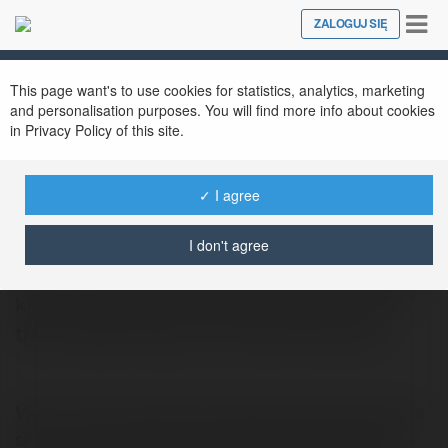
Tog
ZALOGUJ SIĘ
Close
nav
This page want's to use cookies for statistics, analytics, marketing
and personalisation purposes. You will find more info about cookies
in Privacy Policy of this site.
VB77 .
@vb77
✓ I agree
I don't agree
VB77 có chính sách bảo mật nghiêm ngặt và
không chia sẻ dữ liệu người dùng cho bên
thứ ba. Mọi thông tin cá nhân đều được…
VB77 có chính sách bảo mật nghiêm ngặt và không chia
sẻ dữ liệu người dùng cho bên thứ ba. Mọi thông tin cá