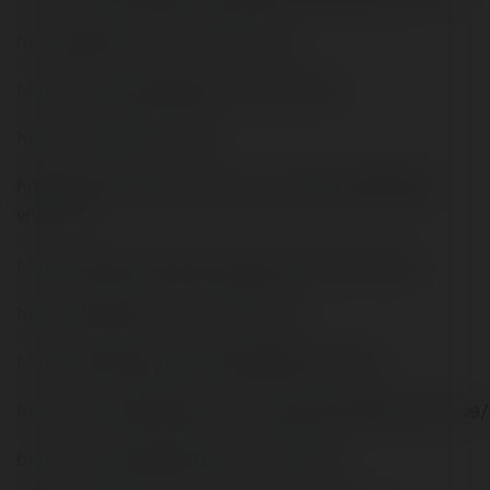
http://gendou.com/user/vb77love
https://www.bondhuplus.com/vb77love
https://host.io/vb77.love
https://www.iniuria.us/forum/member.php?568940-
vb77love
https://divisionmidway.org/jobs/author/vb77love/
https://safechat.com/u/vb777.318
https://bandori.party/user/298144/vb77love/
https://www.halaltrip.com/user/profile/234124/vb77love/
https://www.snipesocial.co.uk/vb77love