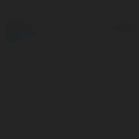
© Ekademia.pl
Powered by
Polityka Prywatności
Regulamin
|
Zażądaj
zwrotu