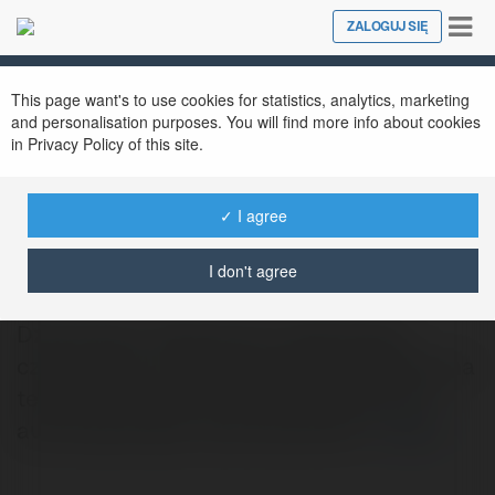
Tog
ZALOGUJ SIĘ
Close
nav
This page want's to use cookies for statistics, analytics, marketing
and personalisation purposes. You will find more info about cookies
in Privacy Policy of this site.
✓ I agree
Otton Dubiński
@vastrukhina1997
I don't agree
Dzień Dobry. będę fanem najtańszego
czyszczenia z użyciem karchera dywanówna
terenie Poznania oraz prania tapicerek to
automatycznego mycia dywanów…
więcej