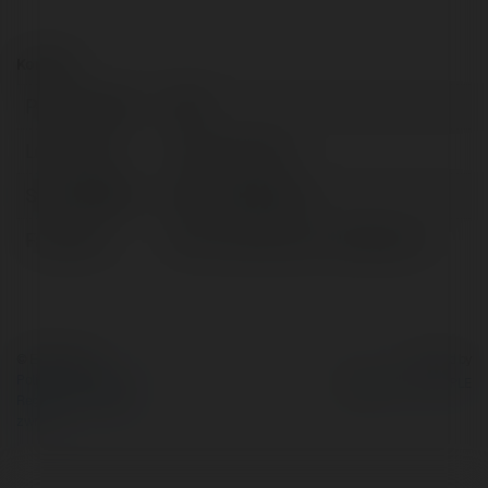
Kontakt:
Pełna nazwa:
V99
Lokalizacja:
Hà Nội, Vietnam
Strona WWW:
https://v99.autos
Facebook:
http://facebook.com/v99autos/
© Ekademia.pl
Powered by
Polityka Prywatności
Regulamin
|
Zażądaj
zwrotu