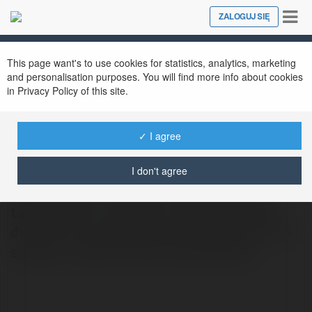
Tog
ZALOGUJ SIĘ
Close
nav
This page want's to use cookies for statistics, analytics, marketing
and personalisation purposes. You will find more info about cookies
in Privacy Policy of this site.
V99
@v99autos
✓ I agree
I don't agree
V99 không chỉ dừng lại ở việc là một nền
tảng cá cược, mà còn là nơi khơi dậy niềm
đam mê và sự sáng tạo của người chơi. Với
sự đầu tư mạnh mẽ vào công nghệ và