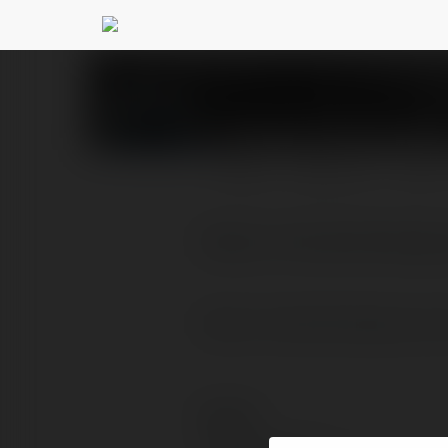
Wasylis Daniszewsk
PROFIL
PRODUKTY
BLOG
https://nutresinherbapu
https://nutresinherbapure.com
Kontakt: