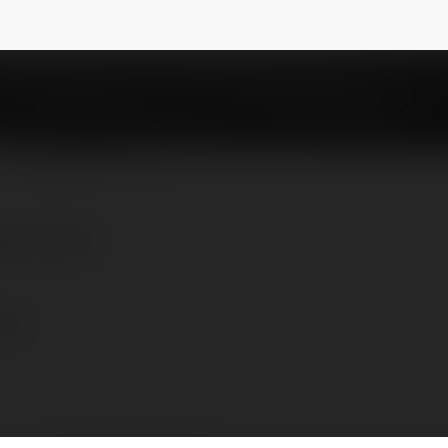
i
@usarad
NEWSLETTER
re.com/pl
/pl