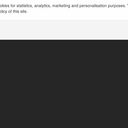
Wasylis Daniszewski
kies for statistics, analytics, marketing and personalisation purposes. Y
icy of this site.
Kudowa-Zdrój, Poland
https://nutresinherbapure.com/pl