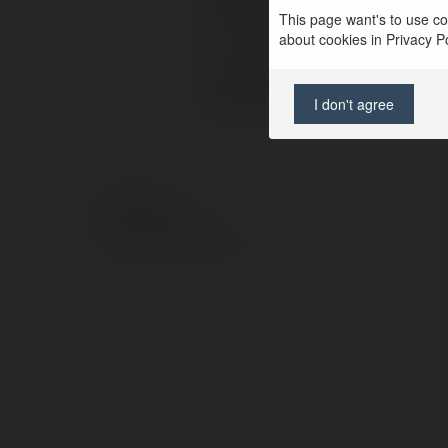
Pełna nazwa:
This page want's to use coo
about cookies in Privacy Pol
Lokalizacja:
Strona WWW:
I don't agree
© Ekademia.pl
Polityka Prywatności
Regulamin
|
Zażądaj zwrotu