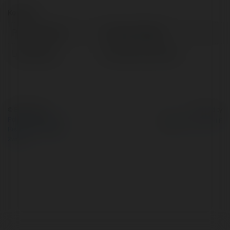
Kontakt:
Pełna nazwa:
Unisław Radtke
Lokalizacja:
Krasnobród, Poland
© Ekademia.pl
Powered by
Polityka Prywatności
Regulamin
|
Zażądaj
zwrotu