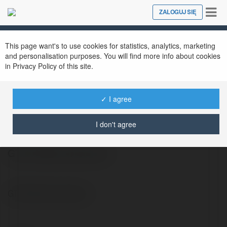
Tog
ZALOGUJ SIĘ
Close
nav
This page want's to use cookies for statistics, analytics, marketing
and personalisation purposes. You will find more info about cookies
in Privacy Policy of this site.
✓ I agree
Unisław Radtke
@uriusz5216
I don't agree
GTA 5 Mac Download
GTA 5 Mac Download