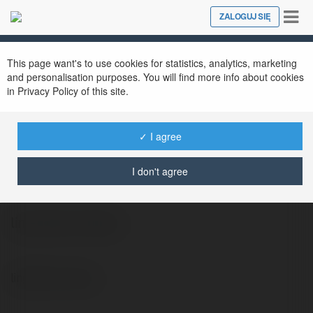
Tog
ZALOGUJ SIĘ
Close
nav
This page want's to use cookies for statistics, analytics, marketing
and personalisation purposes. You will find more info about cookies
in Privacy Policy of this site.
✓ I agree
Jacqueline Kantor
@uquxobak
I don't agree
ling fluent απατη
ling fluent απατη