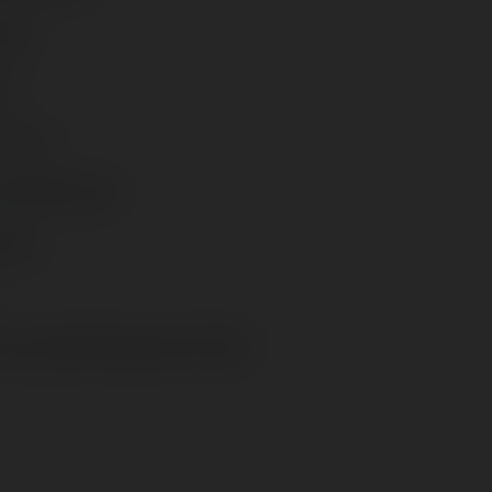
lege
m/
s.com/
/uk88college/
lege
file/00387541004342777987