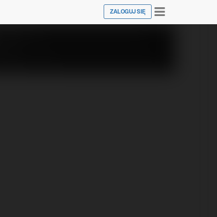
Toggle
ZALOGUJ SIĘ
navigation