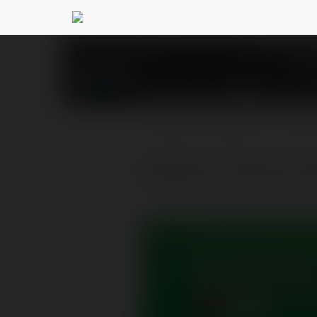
Nhà Cái UK88
@uk88col
PROFIL
PRODUKTY
BLOG
UK88 🎖️ Link Đăng Ký 