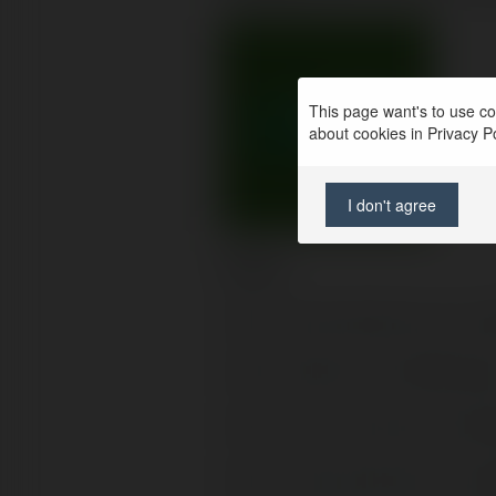
This page want's to use coo
about cookies in Privacy Pol
I don't agree
Social
:
https://www.facebook.com/u
https://twitter.com/uk88colle
https://www.youtube.com/@u
https://www.pinterest.com/uk