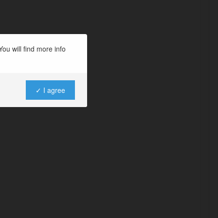
ou will find more info
✓ I agree