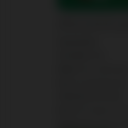
UK88
là nhà cái hàng đầu, man
thân thiện, người chơi có thể 
Thông tin liên hệ:
Thương hiệu:
UK88
Website:
https://uk88.college
Email:
support@uk88.college
Số điện thoại:
0983334984
Địa chỉ:
122 Đ. Nguyễn Văn Côn
Hashtag:
uk88uk_88nhacaiuk