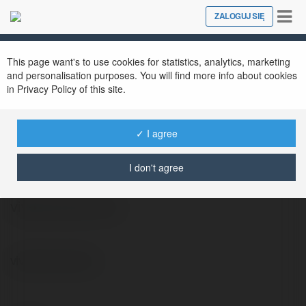
Tog
ZALOGUJ SIĘ
Close
nav
This page want's to use cookies for statistics, analytics, marketing
and personalisation purposes. You will find more info about cookies
in Privacy Policy of this site.
✓ I agree
Bożydar Rusak
@ubimip
I don't agree
vivese senso duo
vivese senso duo