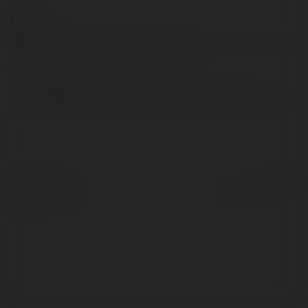
Kontakt:
Pełna nazwa:
Bożydar Rusak
Lokalizacja:
Krzywiń, Poland
Strona WWW:
https://vivesesensoduo.com/gr/
© Ekademia.pl
Powered by
Polityka Prywatności
Regulamin
|
Zażądaj
zwrotu