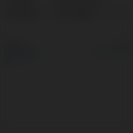
Lokalizacja:
HOCHIMINH, Vietnam
Strona WWW:
https://u888.pw/
© Ekademia.pl
Powered by
Polityka Prywatności
Regulamin
|
Zażądaj
zwrotu