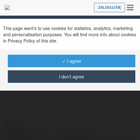
Tog
ZALOGUJ SIĘ
Close
nav
This page want's to use cookies for statistics, analytics, marketing
and personalisation purposes. You will find more info about cookies
in Privacy Policy of this site.
✓ I agree
u888 earth
@u888earth
I don't agree
Kontakt:
Pełna nazwa:
u888 earth