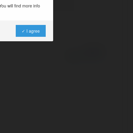
ou will find more info
✓ I agree
Powered by