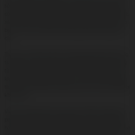
số các plugin lưới cho blog, có những bước hữu ích bạn
có thể thực hiện để đảm bảo bạn sẽ chọn đúng. Đầu tiên,
xác định thích hợp blog của bạn và độc giả mục tiêu của
bạn. Thứ hai, xác định loại nội dung bạn sẽ sử dụng lưới
cho.
Thứ ba, có một hình dung rõ ràng về giao diện của bố cục
trang bạn muốn đạt được, không chỉ trên màn hình máy
tính xách tay 14 inch, mà còn trên các kích cỡ màn hình
khác nhau. Để làm điều này, bạn có thể vẽ một bản phác
thảo sơ bộ về thiết kế trang của mình cho các loại thiết bị
khác nhau.
Và cuối cùng, bỏ qua các lựa chọn của bạn trong số các
plugin lưới tốt nhất cho WordPress và chọn một plugin
hoàn thành xuất sắc tất cả các tiêu chí được đề cập. Bạn