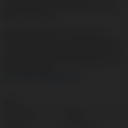
có thể tạo một danh sách ngắn các lựa chọn của bạn
cũng như các thông số kỹ thuật chi tiết và ưu và nhược
điểm của từng lựa chọn.
Dưới đây, bạn sẽ thấy một số ví dụ về các Plugin
WordPress Grid tốt nhất bạn có thể chọn cho blog của
mình. Năm vị trí hàng đầu trong danh sách này minh họa
rõ nhất các tính năng mà chúng tôi đang tìm kiếm: dễ
dàng tùy chỉnh, linh hoạt, linh hoạt, đáp ứng cao và thân
thiện với thiết bị di động.
https://www.pinterest.com/pin/846536061198273557/
Kontakt:
Pełna nazwa:
Thao Tran
Lokalizacja:
Hanoi, Vietnam