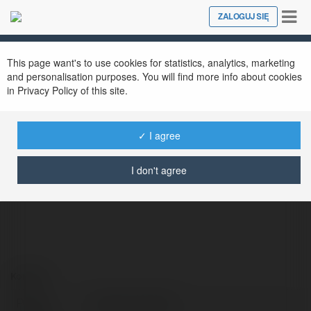
Tog
ZALOGUJ SIĘ
Close
nav
This page want's to use cookies for statistics, analytics, marketing
and personalisation purposes. You will find more info about cookies
in Privacy Policy of this site.
✓ I agree
Truyện Tranh 18+
@truyentranh18
I don't agree
Kontakt:
Pełna
Truyện Tranh 18+