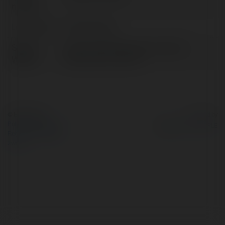
nazwa:
Lokalizacja:
HCM, Vietnam
Strona
https://thienthaitruyen.com/the-
WWW:
loai/truyen-tranh-18
© Ekademia.pl
Powered by
Polityka Prywatności
Regulamin
|
Zażądaj
zwrotu