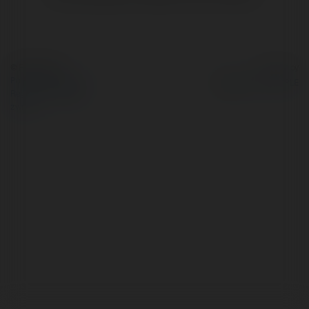
© Ekademia.pl
Powered by
Polityka Prywatności
Regulamin
|
Zażądaj
zwrotu