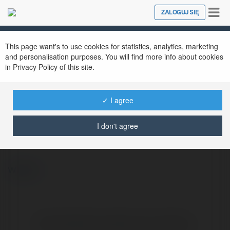
Tog
ZALOGUJ SIĘ
Close
nav
This page want's to use cookies for statistics, analytics, marketing
and personalisation purposes. You will find more info about cookies
in Privacy Policy of this site.
✓ I agree
TRUYEN THONG VENUS
@truyenthongvenus
I don't agree
więcej
Brak widzialnych wpisów w tym miejscu.