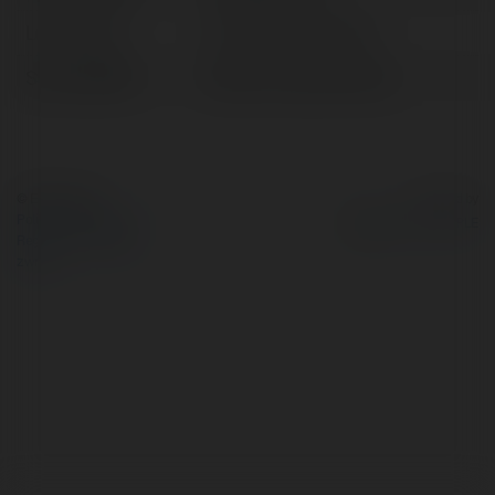
Lokalizacja:
Hồ Chí Minh, Vietnam
Strona WWW:
https://truyenhd.mobi/
© Ekademia.pl
Powered by
Polityka Prywatności
Regulamin
|
Zażądaj
zwrotu