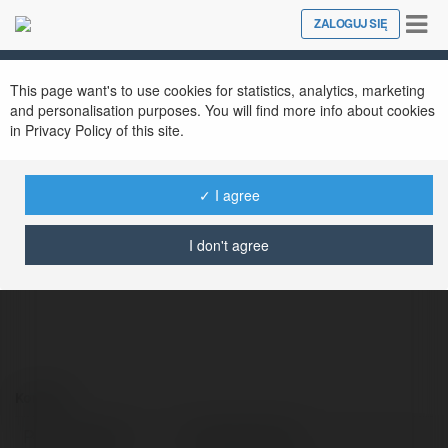
Tog
ZALOGUJ SIĘ
Close
nav
This page want's to use cookies for statistics, analytics, marketing
and personalisation purposes. You will find more info about cookies
in Privacy Policy of this site.
✓ I agree
Truyenhd mobi
@truyenhdmobi
I don't agree
Kontakt:
Pełna nazwa:
Truyenhd mobi