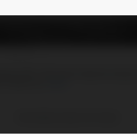
NEWSLETTER
wiązania NFC i QR Code do zbierania recenzji
e Twojej firmy.
więcej
Brak widzialnych wpisów w tym miejscu.