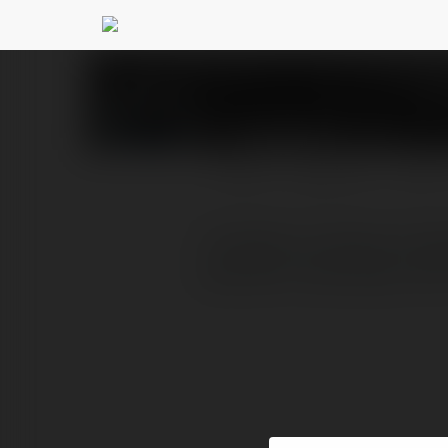
TrustLink
@trustlink
PROFIL
PRODUKTY
BLOG
Trustlink.ro oferuje roz
poprawić reputację onlin