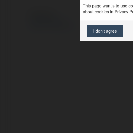
This page want's to use coo
about cookies in Privacy Pol
© Ekademia.pl
Polityka Prywatności
Regulamin
|
Zażądaj zwrotu
I don't agree