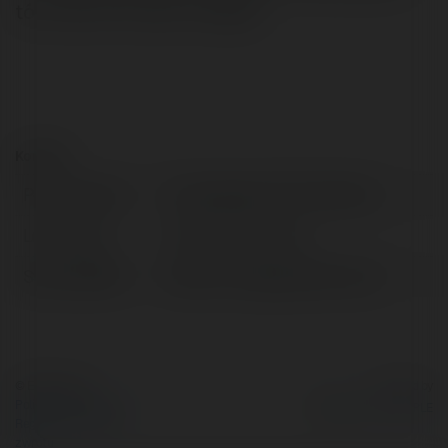
tốt nhất cho doanh nghiệp.
Kontakt:
Pełna nazwa:
Trung Nguyên TNT Việt Nam
Lokalizacja:
Hai Duong, Vietnam
Strona WWW:
https://trungnguyentw.com/
© Ekademia.pl
Powered by
Polityka Prywatności
Regulamin
|
Zażądaj
zwrotu