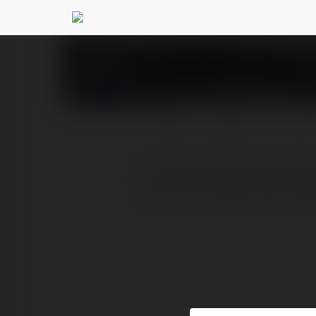
Trực tiếp bóng đá
@tr
PROFIL
PRODUKTY
BLOG
Trực tiếp bóng đá là kên
full HD và hoàn toàn miễ