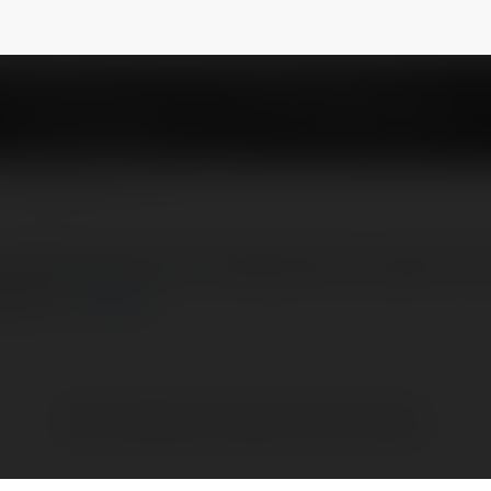
uctiepbongdauscom
NEWSLETTER
h tổng hợp link xem bóng đá trực tuyến với 
n phí.…
więcej
Brak widzialnych wpisów w tym miejscu.