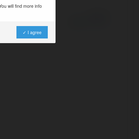
ou will find more info
Powered by
✓ I agree