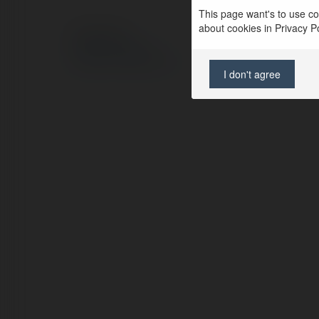
This page want's to use coo
about cookies in Privacy Pol
© Ekademia.pl
Polityka Prywatności
Regulamin
|
Zażądaj zwrotu
I don't agree