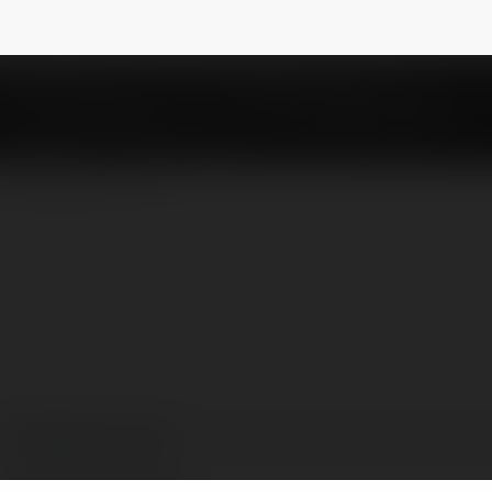
trnngcthyvy
NEWSLETTER
Trần Ngọc Thúy Vy
Lâm Đồng, Vietnam