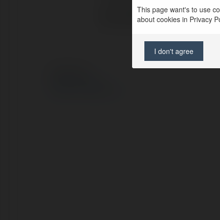
This page want's to use coo
Strona WWW:
about cookies in Privacy Pol
I don't agree
© Ekademia.pl
Polityka Prywatności
Regulamin
|
Zażądaj zwrotu