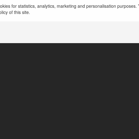
kies for statistics, analytics, marketing and personalisation purposes. Y
https://win55.gold/ceo-tran-ngoc-thuy-vy/
icy of this site.