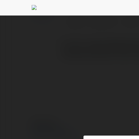
Tre Jimmy
@trejimmy
PROFIL
PRODUKTY
BLOG
E-mail: support@jytstee
leading stainless steel s
© Ekademia.pl
Polityka Prywatności
Regulamin
|
Zażądaj zwrotu