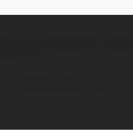
NEWSLETTER
l.com Phone: +65 83016969 https://jytsteel.c
uppliers.
więcej
Brak widzialnych wpisów w tym miejscu.