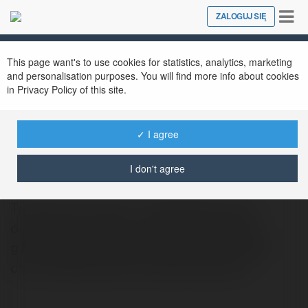
Tog
ZALOGUJ SIĘ
Close
nav
This page want's to use cookies for statistics, analytics, marketing
and personalisation purposes. You will find more info about cookies
in Privacy Policy of this site.
✓ I agree
Tran Gia Computer
@trangiacomputer
I don't agree
Trần Gia Computer - Specjalizuje się w
dostarczaniu oryginalnych komputerów
gamingowych, stacji roboczych do grafiki
oraz podzespołów komputerowych.rn