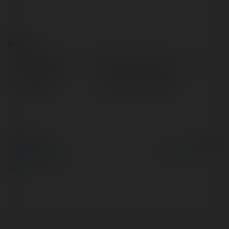
Kontakt:
Pełna nazwa:
Tran Gia Computer
Lokalizacja:
Ho Chi Minh, Vietnam
© Ekademia.pl
Powered by
Polityka Prywatności
Regulamin
|
Zażądaj
zwrotu