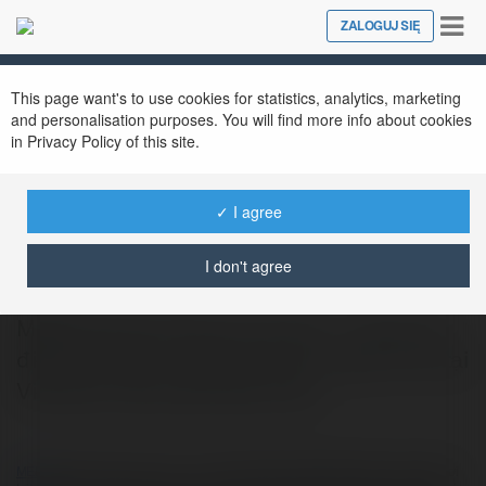
Tog
ZALOGUJ SIĘ
Close
nav
This page want's to use cookies for statistics, analytics, marketing
and personalisation purposes. You will find more info about cookies
in Privacy Policy of this site.
✓ I agree
Trang chủ ME88
@trangchme88
I don't agree
ME88 không chỉ là nơi cá cược – mà còn là
điểm đến giải trí đẳng cấp cho người chơi tại
Việt Nam. Giao diện đẹp, thao…
ME88
không chỉ là nơi cá cược – mà còn là điểm đến giải trí đẳng cấp cho người chơi