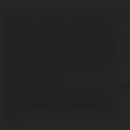
9bet không chỉ chú trọng vào công nghệ mà còn đặc biệt
quan tâm đến trải nghiệm cảm xúc của người dùng.
Những yếu tố như màu sắc giao diện, tốc độ tải trang,
hiệu ứng hình ảnh hay cách trình bày thông tin đều được
nghiên cứu kỹ lưỡng để mang lại cảm giác thoải mái và
dễ chịu trong quá trình sử dụng. Đây là một trong những
nền tảng hiếm hoi thực sự đầu tư vào trải nghiệm tổng
thể thay vì chỉ tập trung vào tính năng đơn lẻ. Email:
support@9bet1.vip Hashtag:
9bet
nhacai9betlinkvao9betdangky9bet9bettructuyen9bet1
Website: https://pixabay.com/users/u_yulkuriu7m-
51020650/ Phone: 0978 312 460 Address: 91 Nguyễn
Văn Đậu, Phường 5, Quận Bình Thạnh, TP. Hồ Chí Minh,
Việt Nam