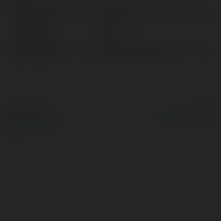
Pełna nazwa:
torus pkwin
Lokalizacja:
Poland
Strona WWW:
https://pkwin.tours/
© Ekademia.pl
Powered by
Polityka Prywatności
Regulamin
|
Zażądaj
zwrotu