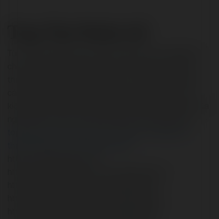
Top Tây Ninh AZ
Từ việc tham gia cuộc thi viết về quê hương do ZMar tổ
chức, trang web toptayninhaz.com đã vươn ra để trở
thành một nguồn thông tin giá trị về Tây Ninh cập nhật
các thông tin về các địa điểm du lịch nổi tiếng, các sự
kiện văn hóa và lịch sử, cũng như những nét độc đáo của
người dân và nền văn hóa đặc biệt của vùng đất này.
toptayninhaz
,
toptayninhaz
,
toptayninh
,
toptayninh
,
thanhphotayninh
,
thanhphotayninh
https://toptayninhaz.com
https://www.reddit.com/user/toptayninhaz/
https://www.pinterest.com/toptayninhaz/
https://www.linkedin.com/in/toptayninhaz
https://www.youtube.com/@toptayninhaz