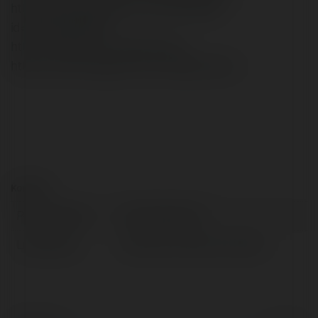
https://www.facebook.com/profile.php?
id=61557090216411
https://twitter.com/toptayninhaz
https://www.instagram.com/toptayninhaz/
Kontakt:
Pełna nazwa:
Top Tây Ninh AZ
Lokalizacja:
Tây Ninh, Việt Nam, Vietnam