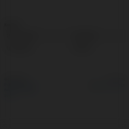
Kontakt:
Pełna nazwa:
TopList My
Lokalizacja:
Vietnam
© Ekademia.pl
Powered by
Polityka Prywatności
Regulamin
|
Zażądaj
zwrotu