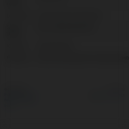
nazwa:
Lokalizacja:
topgamebaistudio, Afghanistan
Strona
https://topgamebai.studio/
WWW:
X/Twitter:
topgamebaistudi
Facebook:
https://www.facebook.com/topgamebaist
© Ekademia.pl
Powered by
Polityka Prywatności
Regulamin
|
Zażądaj
zwrotu