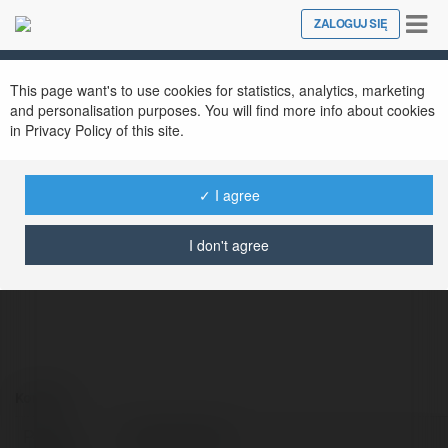
Tog
ZALOGUJ SIĘ
Close
nav
This page want's to use cookies for statistics, analytics, marketing
and personalisation purposes. You will find more info about cookies
in Privacy Policy of this site.
✓ I agree
Top game bài
@topgamebi
I don't agree
Kontakt:
Pełna
Top game bài