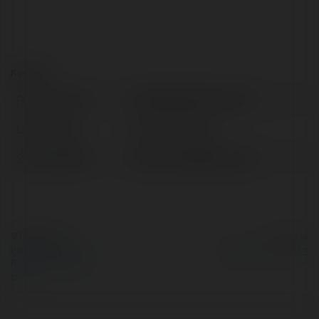
Kontakt:
Pełna nazwa:
TOP88GAME PRO PRO
Lokalizacja:
Thái Thị, Vietnam
Strona WWW:
https://top88game.pro/
© Ekademia.pl
Powered by
Polityka Prywatności
Regulamin
|
Zażądaj
zwrotu