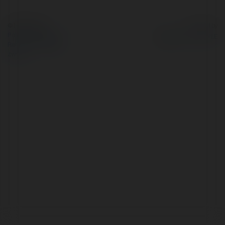
© Ekademia.pl
Powered by
Polityka Prywatności
Regulamin
|
Zażądaj
zwrotu