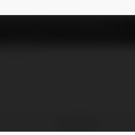
maszmruczek9
NEWSLETTER
Tomasz Mruczek
Tuchów, Poland