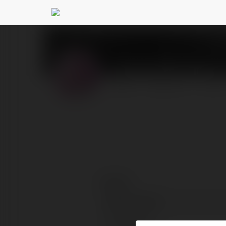
Tomasz Mruczek
@to
PROFIL
PRODUKTY
BLOG
Kontakt:
Pełna nazwa:
Lokalizacja: