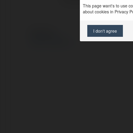
This page want's to use coo
about cookies in Privacy Pol
I don't agree
© Ekademia.pl
Polityka Prywatności
Regulamin
|
Zażądaj zwrotu