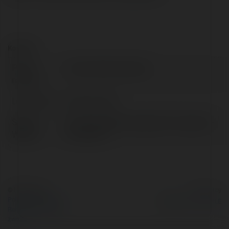
Kontakt:
Pełna
Tomasz Wieczkowski
nazwa:
Lokalizacja:
Bardo, Poland
Strona
http://styropian.wandys.pl/7-styropian-
WWW:
fundament
© Ekademia.pl
Powered by
Polityka Prywatności
Regulamin
|
Zażądaj
zwrotu