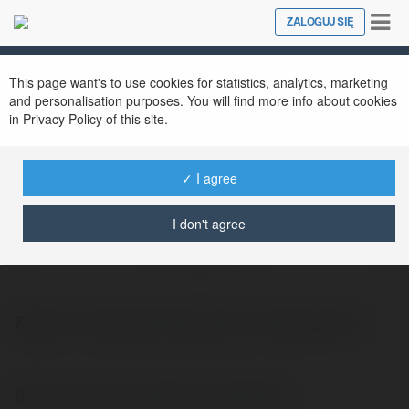
Tog
ZALOGUJ SIĘ
Close
nav
This page want's to use cookies for statistics, analytics, marketing
and personalisation purposes. You will find more info about cookies
in Privacy Policy of this site.
✓ I agree
Tomasz Wieczkowski
I don't agree
@tomasz.wieczkowski754
Zobacz moją stronę sklep ze styropianem
Zobacz moją stronę sklep ze styropianem