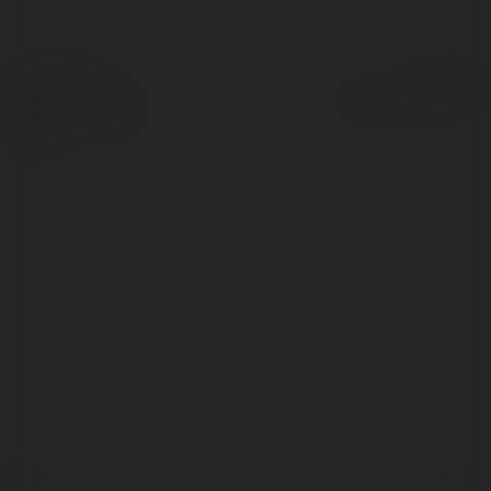
© Ekademia.pl
Powered by
Polityka Prywatności
Regulamin
|
Zażądaj
zwrotu