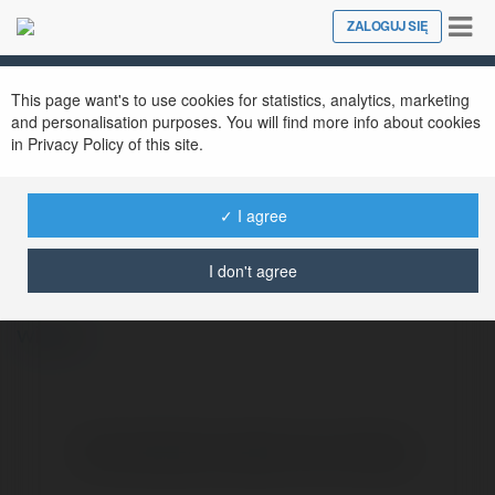
Tog
ZALOGUJ SIĘ
Close
nav
This page want's to use cookies for statistics, analytics, marketing
and personalisation purposes. You will find more info about cookies
in Privacy Policy of this site.
✓ I agree
Todeskpc 下载
@todeskpc
I don't agree
więcej
Brak widzialnych wpisów w tym miejscu.