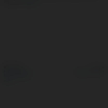
thông minh.
więcej
© Ekademia.pl
Powered by
Polityka Prywatności
Regulamin
|
Zażądaj
zwrotu