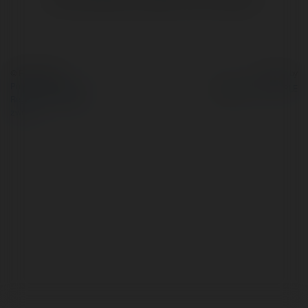
© Ekademia.pl
Powered by
Polityka Prywatności
Regulamin
|
Zażądaj
zwrotu