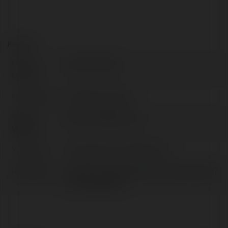
Kontakt:
Pełna
Nhà Cái Tk88
nazwa:
Lokalizacja:
Đà Nẵng, Vietnam
Strona
https://tk88xs.com/
WWW:
X/Twitter:
httpstwittercomtk88xscom
Facebook:
https://www.facebook.com/profile.php?
id=6155876696