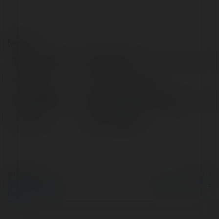
Kontakt:
Pełna nazwa:
Tài Xỉu Online
Lokalizacja:
Hồ Chí Minh, Vietnam
Strona WWW:
https://taixiuonline.africa/
X/Twitter:
taixiuonli55560
© Ekademia.pl
Powered by
Polityka Prywatności
Regulamin
|
Zażądaj
zwrotu