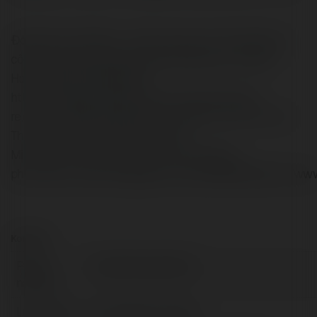
Đồng Phục Tiến Bảo - chuyên may áo thun đồng phục
công ty, bảo hộ lao động, tạp dề, đồng phục công sở.
Hotline 902335112Website:
https://dongphuctienbao.com/may-tap-de-gia-
re/Phone: 0902335112Address: 276A Trần Thị Cờ, Tân
Thới An, Quận 12, Thành phố Hồ Chí
Minhhttps://www.scoop.it/u/tien-baodong-
phuchttps://www.instapaper.com/p/14461309https://www
Kontakt:
Pełna
Tien Bao Dong Phuc
nazwa:
Lokalizacja:
Hồ Chí Minh, Vietnam