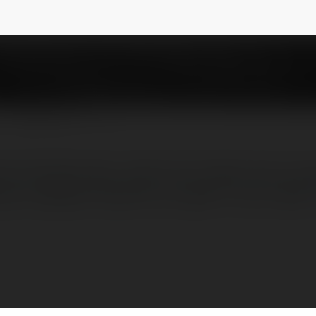
NEWSLETTER
ột nhà lãnh đạo có tầm nhìn chiến lược và 
 sự nghiệp trong lĩnh vực giải trí trực tuyến