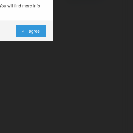
ou will find more info
✓ I agree