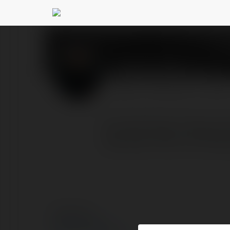
Thành Công
@thnhcng
PROFIL
PRODUKTY
BLOG
Tác Giả Thành Công là m
việc phát triển con đường
© Ekademia.pl
Polityka Prywatności