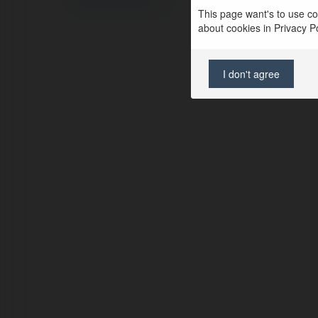
Regulamin
|
Zażądaj zwrotu
This page want's to use coo
about cookies in Privacy Pol
I don't agree