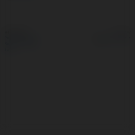
© Ekademia.pl
Powered by
Polityka Prywatności
Regulamin
|
Zażądaj
zwrotu