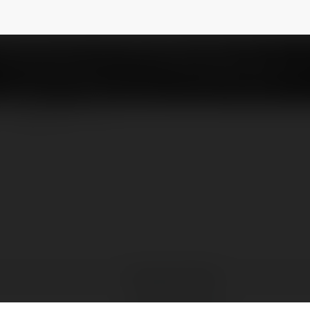
orepotter
NEWSLETTER
Theodore Potter
Katowice, Poland