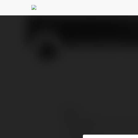
Theodore Potter
@theod
PROFIL
PRODUKTY
BLOG
Kontakt:
Pełna nazwa:
Lokalizacja: