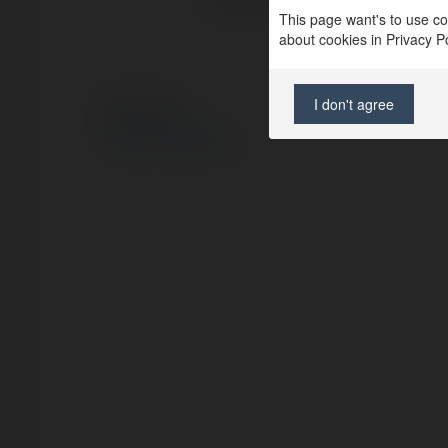
This page want's to use coo
about cookies in Privacy Pol
I don't agree
© Ekademia.pl
Polityka Prywatności
Regulamin
|
Zażądaj zwrotu