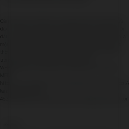
Căn hộ dự án trở thành sự lựa chọn an tâm cho những nhà
đầu tư nhanh nhạy với thị trường.Ngoài việc mang lại cơ hội
đầu tư sinh lời ổn định, hấp dẫn thì căn hộ dự án còn chính là
một tài sản có giá trị gia tăng nhanh chóng, bền vững theo
thời gian sở hữu. Biến dự án trở thành một yếu tố mới mẻ
trong danh mục đầu tư BĐS của gia đình bạn.
WEBSITEhttps://thelandmark-nhatrang.com.vn/SOCIAL
MEDIA
https://www.reddit.com/user/thelandmarkntcomvn/https:/
landmark-nha-trang-
453794315/https://www.youtube.com/@thelandmarkntcomvn
Kontakt: