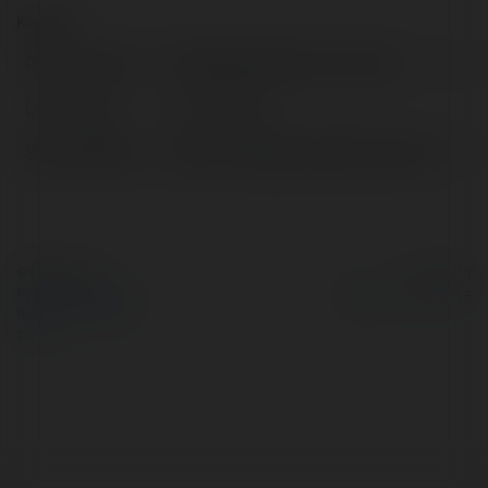
Kontakt:
Pełna nazwa:
The Beginning After The End
Lokalizacja:
hcm, Vietnam
Strona WWW:
https://thebeginningafterend.net/
© Ekademia.pl
Powered by
Polityka Prywatności
Regulamin
|
Zażądaj
zwrotu