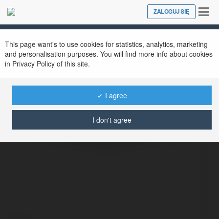
Tog
ZALOGUJ SIĘ
Close
nav
This page want's to use cookies for statistics, analytics, marketing
and personalisation purposes. You will find more info about cookies
in Privacy Policy of this site.
✓ I agree
I don't agree
The Beginning After The End
@thebeginningafterend