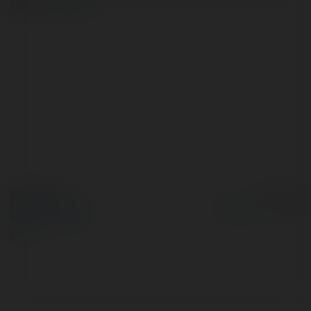
khoảng…
więcej
© Ekademia.pl
Powered by
Polityka Prywatności
Regulamin
|
Zażądaj
zwrotu