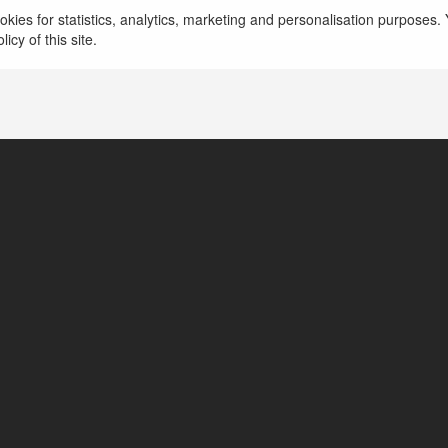
kies for statistics, analytics, marketing and personalisation purposes. Y
icy of this site.