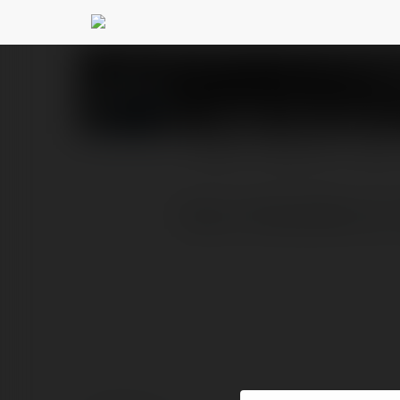
THABET Sân chơi
@th
PROFIL
PRODUKTY
BLOG
https://thabett88.com/