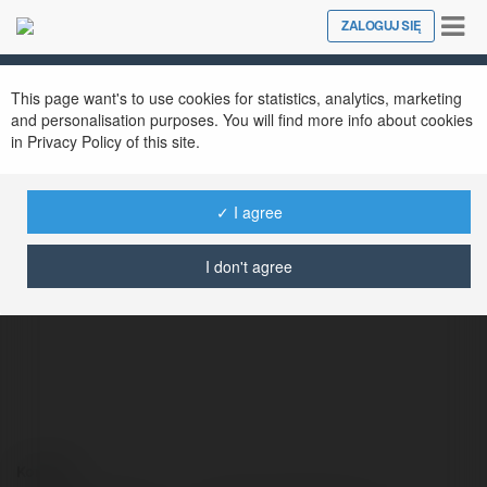
Tog
ZALOGUJ SIĘ
Close
nav
This page want's to use cookies for statistics, analytics, marketing
and personalisation purposes. You will find more info about cookies
in Privacy Policy of this site.
✓ I agree
Tęgomir Bieliński
@tgomirbieliski
I don't agree
Kontakt: