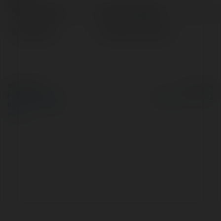
Pełna nazwa:
Tęgomir Bieliński
Lokalizacja:
Krasnobród, Poland
© Ekademia.pl
Powered by
Polityka Prywatności
Regulamin
|
Zażądaj
zwrotu