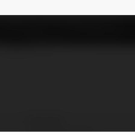
otka
NEWSLETTER
Teodor Płotka
Miasteczko Śląskie, Poland