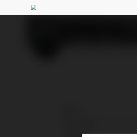
Teodor Płotka
@teodorp
PROFIL
PRODUKTY
BLOG
Kontakt:
Pełna nazwa:
Lokalizacja: