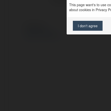
This page want's to use coo
about cookies in Privacy Pol
I don't agree
© Ekademia.pl
Polityka Prywatności
Regulamin
|
Zażądaj zwrotu