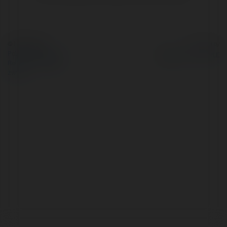
© Ekademia.pl
Powered by
Polityka Prywatności
Regulamin
|
Zażądaj
zwrotu