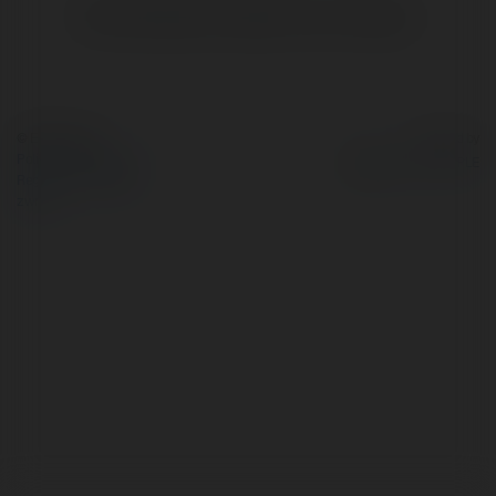
Brak widzialnych wpisów w tym miejscu.
© Ekademia.pl
Powered by
Polityka Prywatności
Regulamin
|
Zażądaj
zwrotu