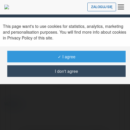
Tog
ZALOGUJ SIĘ
Close
nav
This page want's to use cookies for statistics, analytics, marketing
and personalisation purposes. You will find more info about cookies
in Privacy Policy of this site.
✓ I agree
I don't agree
TDTC thiên đường trò chơi
@tdtcvietnam
więcej