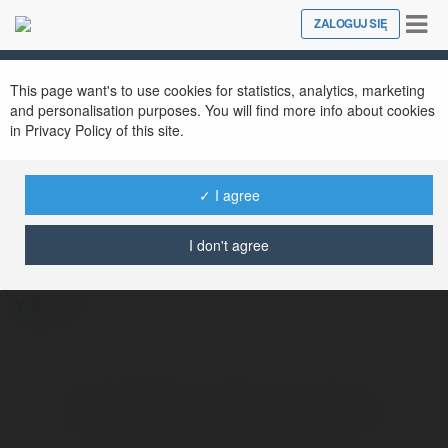
Tog
ZALOGUJ SIĘ
Close
nav
This page want's to use cookies for statistics, analytics, marketing
and personalisation purposes. You will find more info about cookies
in Privacy Policy of this site.
✓ I agree
Nhà cái TDTC
@tdtctraineremallukcom
I don't agree
więcej
Brak widzialnych wpisów w tym miejscu.