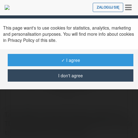
Tog
ZALOGUJ SIĘ
Close
nav
This page want's to use cookies for statistics, analytics, marketing
and personalisation purposes. You will find more info about cookies
in Privacy Policy of this site.
✓ I agree
I don't agree
TDTC Thiên Đường Trò Chơi
@tdtcthinngtrchi8
Trải nghiệm cảm giác hồi hộp và đầy thú vị
TDTC , cổng game bài đổi thưởng uy tín nhất
tại Việt Nam với vô vàn thể lo…