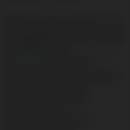
Trải nghiệm cảm giác hồi hộp và đầy thú vị
TDTC
, cổng
game bài đổi thưởng uy tín nhất tại Việt Nam với vô vàn
thể lo đại thoa hấp dẫn.Website:
https://tdtc.org.uk/
Điện
thoại: 0919654245Địa chỉ: 446 Phan Xích Long phường 2
quận Phú Nhuận TP.HCM#tdtc
thien_duong_tro_choi
cổng_game_tdtc
link_tdtc
https://www.facebook.com/tdtcorguk/
https://www.youtube.com/@tdtcorguk
https://groups.
google .com/g/tdtcorguk
https://x.com/tdtcorguk
https://www.pinterest.com/tdtcorguk/
https://www.linkedin.com/in/tdtcorguk
https://www.tumblr.com / tdtcorguk
https://vimeo.com/tdtcorguk
https://www.reddit.com/user/tdtcorguk/
https://soundcloud.com/tdtcorguk